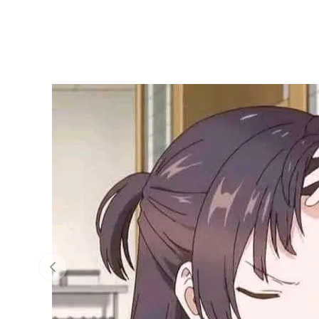
Previous slide