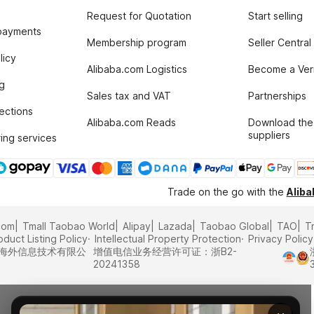
Request for Quotation
Start selling
payments
Membership program
Seller Central
licy
Alibaba.com Logistics
Become a Veri
g
Sales tax and VAT
Partnerships
tections
Alibaba.com Reads
Download the
suppliers
ing services
Trade on the go with the
Alib
com
Tmall Taobao World
Alipay
Lazada
Taobao Global
TAO
T
oduct Listing Policy
Intellectual Property Protection
Privacy Policy
里巴巴海外信息技术有限公
增值电信业务经营许可证：浙B2-
20241358