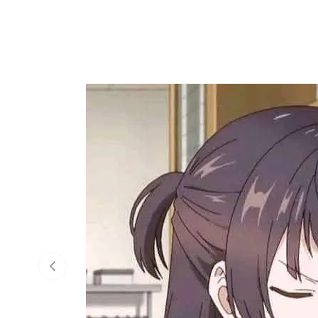
Previous slide