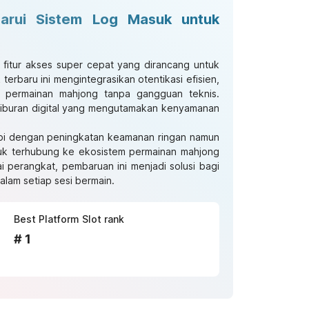
barui Sistem Log Masuk untuk
fitur akses super cepat yang dirancang untuk
rbaru ini mengintegrasikan otentikasi efisien,
 permainan mahjong tanpa gangguan teknis.
iburan digital yang mengutamakan kenyamanan
api dengan peningkatan keamanan ringan namun
ntuk terhubung ke ekosistem permainan mahjong
i perangkat, pembaruan ini menjadi solusi bagi
am setiap sesi bermain.
Best Platform Slot rank
# 1