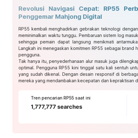
Revolusi Navigasi Cepat: RP55 Per
Penggemar Mahjong Digital
RP55 kembali menghadirkan gebrakan teknologi dengan 
meminimalkan waktu tunggu. Pembaruan sistem log masuk te
sehingga pemain dapat langsung menikmati antarmuka
Langkah ini menegaskan komitmen RP55 sebagai brand h
pengguna.
Tak hanya itu, penyederhanaan alur masuk juga dilengk
optimal. Pengguna RP55 kini tinggal satu kali sentuh u
yang sudah dikenal. Dengan desain responsif di berbaga
mereka yang mendambakan kecepatan dan kepraktisan dal
Tren pencarian RP55 saat ini
1,777,777 searches