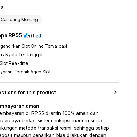
us
t Gampang Menang
apa RP55
ahdirkan Slot Online Tervalidasi
us Nyata Ter-tanggal
Slot Real-time
ayanan Terbaik Agen Slot
ections for this product
embayaran aman
embayaran di RP55 dijamin 100% aman dan
erpercaya berkat sistem enkripsi modern serta
ukungan metode transaksi resmi, sehingga setiap
eposit maupun penarikan bisa dilakukan dengan