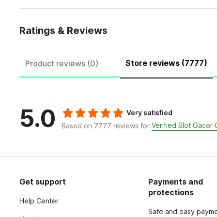
Ratings & Reviews
Store reviews (7777)
Product reviews (0)
5.0
Very satisfied
Verified Slot Gaco
Based on 7777 reviews for
Get support
Payments and
protections
Help Center
Safe and easy paym