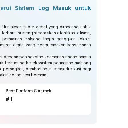
barui Sistem Log Masuk untuk
fitur akses super cepat yang dirancang untuk
rbaru ini mengintegrasikan otentikasi efisien,
 permainan mahjong tanpa gangguan teknis.
iburan digital yang mengutamakan kenyamanan
api dengan peningkatan keamanan ringan namun
ntuk terhubung ke ekosistem permainan mahjong
i perangkat, pembaruan ini menjadi solusi bagi
am setiap sesi bermain.
Best Platform Slot rank
# 1