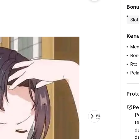
Bon
Slo
Ken
Meng
Bon
Rtp 
Pel
Prot
P
P

Next slide
t
d
d