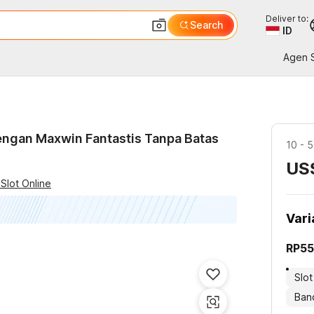
Deliver to:
for?
Search
ID
cover
Agen S
Dengan Maxwin Fantastis Tanpa Batas
10 - 
US
Slot Online
Vari
RP55
Slot
Ban