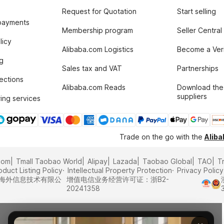
Request for Quotation
Start selling
payments
Membership program
Seller Central
licy
Alibaba.com Logistics
Become a Veri
g
Sales tax and VAT
Partnerships
tections
Alibaba.com Reads
Download the
suppliers
ing services
Trade on the go with the
Alib
com
Tmall Taobao World
Alipay
Lazada
Taobao Global
TAO
T
oduct Listing Policy
Intellectual Property Protection
Privacy Policy
里巴巴海外信息技术有限公
增值电信业务经营许可证：浙B2-
20241358