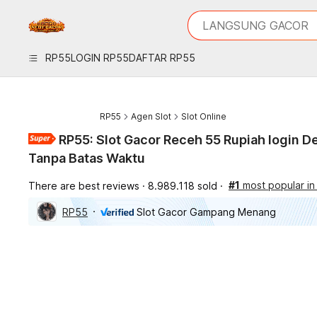
iphones 16
What are you looking 
LANGSUNG GACOR
torras phone case
samsung note 20 5g 
RP55
LOGIN RP55
DAFTAR RP55
iphones 15 pro max
RP55
Agen Slot
Slot Online
RP55: Slot Gacor Receh 55 Rupiah login 
Tanpa Batas Waktu
#1
most popular in 
There are best reviews
8.989.118 sold
RP55
Slot Gacor Gampang Menang